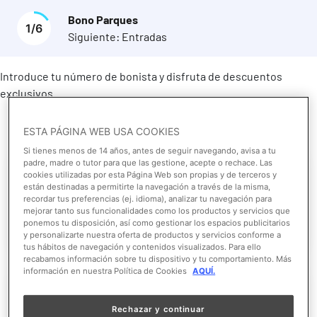
Bono Parques
1
/
6
Siguiente:
Entradas
Introduce tu número de bonista y disfruta de descuentos
exclusivos.
ESTA PÁGINA WEB USA COOKIES
Si tienes menos de 14 años, antes de seguir navegando, avisa a tu
Número bonista
1
padre, madre o tutor para que las gestione, acepte o rechace. Las
cookies utilizadas por esta Página Web son propias y de terceros y
están destinadas a permitirte la navegación a través de la misma,
Inroduce el número de bonista
recordar tus preferencias (ej. idioma), analizar tu navegación para
mejorar tanto sus funcionalidades como los productos y servicios que
Añadir
ponemos tu disposición, así como gestionar los espacios publicitarios
y personalizarte nuestra oferta de productos y servicios conforme a
tus hábitos de navegación y contenidos visualizados. Para ello
recabamos información sobre tu dispositivo y tu comportamiento. Más
información en nuestra Política de Cookies
AQUÍ.
Añadir otro
Todos los bonos que agregue deben ser del mismo
Rechazar y continuar