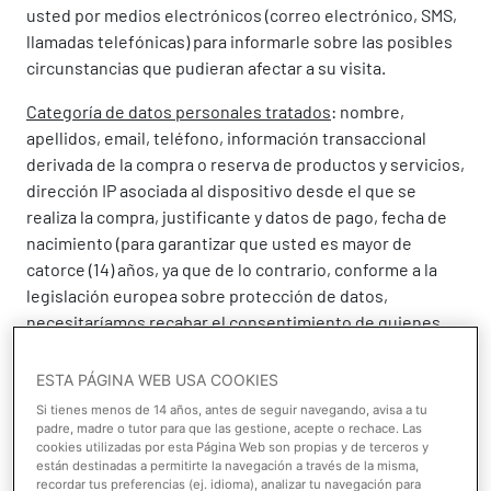
usted por medios electrónicos (correo electrónico, SMS,
llamadas telefónicas) para informarle sobre las posibles
circunstancias que pudieran afectar a su visita.
Categoría de datos personales tratados
: nombre,
apellidos, email, teléfono, información transaccional
derivada de la compra o reserva de productos y servicios,
dirección IP asociada al dispositivo desde el que se
realiza la compra,
justificante y datos de pago, fecha de
nacimiento (para garantizar que usted es mayor de
catorce (14) años, ya que de lo contrario, conforme a la
legislación europea sobre protección de datos,
necesitaríamos recabar el consentimiento de quienes
ostenten su patria potestad o tutela legal) y país (a fin de
garantizar que cualquier comunicación que le enviemos a
ESTA PÁGINA WEB USA COOKIES
los efectos descritos anteriormente, se realiza en el
Si tienes menos de 14 años, antes de seguir navegando, avisa a tu
idioma del país que usted haya proporcionado para
padre, madre o tutor para que las gestione, acepte o rechace. Las
cookies utilizadas por esta Página Web son propias y de terceros y
garantizar en todo momento la comprensión de la
están destinadas a permitirte la navegación a través de la misma,
misma).
recordar tus preferencias (ej. idioma), analizar tu navegación para