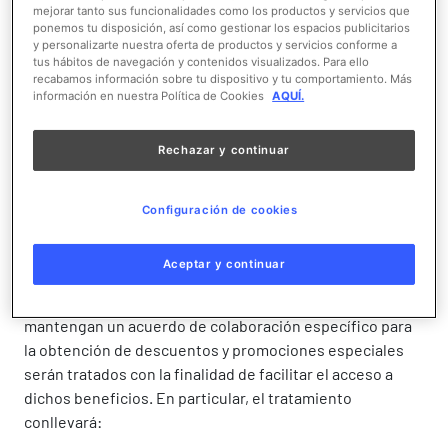
mejorar tanto sus funcionalidades como los productos y servicios que
Base de legitimación
: la base que legitima el tratamiento
ponemos tu disposición, así como gestionar los espacios publicitarios
y personalizarte nuestra oferta de productos y servicios conforme a
de sus datos personales es la ejecución del contrato
tus hábitos de navegación y contenidos visualizados. Para ello
suscrito entre usted y los responsables por la compra o
recabamos información sobre tu dispositivo y tu comportamiento. Más
información en nuestra Política de Cookies
AQUÍ.
reserva de productos y servicios (condiciones de
contratación). Sin los datos personales indicados, no se
podría formalizar la compra o reserva de productos y
Rechazar y continuar
servicios de los Responsables.
Configuración de cookies
Tratamiento de datos personales en el marco de
acuerdos de colaboración con empresas y colectivos
Aceptar y continuar
Los datos personales de los usuarios que pertenezcan a
empresas o colectivos con los que los Responsables
mantengan un acuerdo de colaboración específico para
la obtención de descuentos y promociones especiales
serán tratados con la finalidad de facilitar el acceso a
dichos beneficios. En particular, el tratamiento
conllevará: