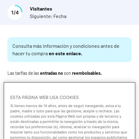
Visitantes
1
/
4
Siguiente:
Fecha
Consulta más información y condiciones antes de
hacer tu compra
en este enlace.
Las tarifas de las
entradas
no
son
reembolsables.
La
edad mínima
para realizar la actividad es de
3 años
.
ESTA PÁGINA WEB USA COOKIES
Selecciona el número de entradas y sumérgete en la
experiencia:
Si tienes menos de 14 años, antes de seguir navegando, avisa a tu
padre, madre o tutor para que las gestione, acepte o rechace. Las
cookies utilizadas por esta Página Web son propias y de terceros y
están destinadas a permitirte la navegación a través de la misma,
recordar tus preferencias (ej. idioma), analizar tu navegación para
Durmiendo entre Tiburones
mejorar tanto sus funcionalidades como los productos y servicios que
ponemos tu disposición, así como gestionar los espacios publicitarios