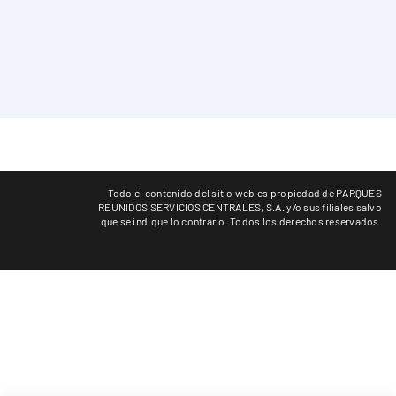
Todo el contenido del sitio web es propiedad de PARQUES
REUNIDOS SERVICIOS CENTRALES, S.A. y/o sus filiales salvo
que se indique lo contrario. Todos los derechos reservados.