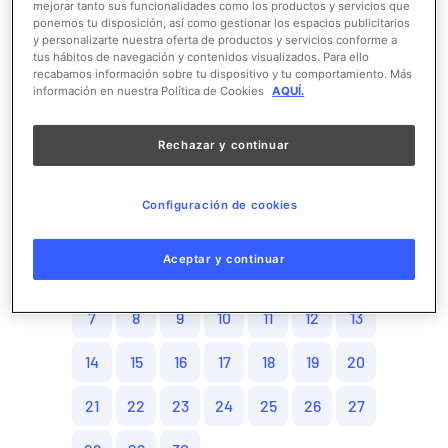
mejorar tanto sus funcionalidades como los productos y servicios que
ponemos tu disposición, así como gestionar los espacios publicitarios
17
18
19
20
21
22
23
y personalizarte nuestra oferta de productos y servicios conforme a
tus hábitos de navegación y contenidos visualizados. Para ello
24
25
26
27
28
29
30
recabamos información sobre tu dispositivo y tu comportamiento. Más
información en nuestra Política de Cookies
AQUÍ.
31
Rechazar y continuar
Septiembre
2026
Configuración de cookies
L
M
M
J
V
S
D
Aceptar y continuar
1
2
3
4
5
6
7
8
9
10
11
12
13
14
15
16
17
18
19
20
21
22
23
24
25
26
27