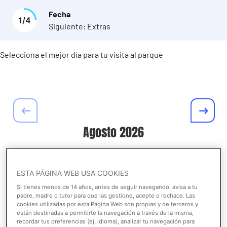
Fecha
1
/
4
Siguiente:
Extras
Selecciona el mejor día para tu visita al parque
Agosto
2026
L
M
M
J
V
S
D
ESTA PÁGINA WEB USA COOKIES
1
2
Si tienes menos de 14 años, antes de seguir navegando, avisa a tu
padre, madre o tutor para que las gestione, acepte o rechace. Las
3
4
5
6
7
8
9
cookies utilizadas por esta Página Web son propias y de terceros y
están destinadas a permitirte la navegación a través de la misma,
10
11
12
13
14
15
16
recordar tus preferencias (ej. idioma), analizar tu navegación para