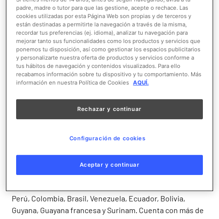
padre, madre o tutor para que las gestione, acepte o rechace. Las
cookies utilizadas por esta Página Web son propias y de terceros y
están destinadas a permitirte la navegación a través de la misma,
recordar tus preferencias (ej. idioma), analizar tu navegación para
mejorar tanto sus funcionalidades como los productos y servicios que
ponemos tu disposición, así como gestionar los espacios publicitarios
El bosque del Amazonas es una de las 7 maravillas
y personalizarte nuestra oferta de productos y servicios conforme a
naturales del mundo. Esta selva es 12 veces más grande
tus hábitos de navegación y contenidos visualizados. Para ello
recabamos información sobre tu dispositivo y tu comportamiento. Más
que España. Se extiende por nueve países. Alberga más
información en nuestra Política de Cookies
AQUÍ.
de 200.000 especies conocidas, y muchas otras aún no
clasificadas.
Rechazar y continuar
Esta masa forestal está atravesada por el río del mismo
nombre, el principal de Sudamérica y el más largo y
Configuración de cookies
caudaloso del mundo. Sus 7.000 Km equivalen a la
distancia entre Roma y Nueva York y su contenido de
Aceptar y continuar
agua supera al del Nilo, el Yangtsé y el Misisipi juntos.
Su cuenca abarca gran parte de Sudamérica, incluyendo
Perú, Colombia, Brasil, Venezuela, Ecuador, Bolivia,
Guyana, Guayana francesa y Surinam. Cuenta con más de