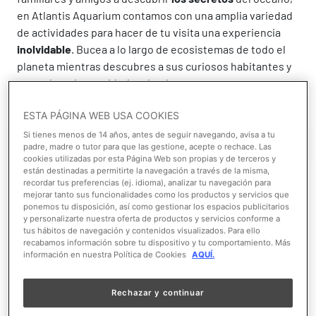
en Atlantis Aquarium contamos con una amplia variedad
de actividades para hacer de tu visita una experiencia
inolvidable
. Bucea a lo largo de ecosistemas de todo el
planeta mientras descubres a sus curiosos habitantes y
aprendes cómo cuidarlos desde casa.
ESTA PÁGINA WEB USA COOKIES
Si tienes menos de 14 años, antes de seguir navegando, avisa a tu
Tarifas
Visita guiada o menús
padre, madre o tutor para que las gestione, acepte o rechace. Las
cookies utilizadas por esta Página Web son propias y de terceros y
están destinadas a permitirte la navegación a través de la misma,
recordar tus preferencias (ej. idioma), analizar tu navegación para
mejorar tanto sus funcionalidades como los productos y servicios que
ponemos tu disposición, así como gestionar los espacios publicitarios
y personalizarte nuestra oferta de productos y servicios conforme a
tus hábitos de navegación y contenidos visualizados. Para ello
recabamos información sobre tu dispositivo y tu comportamiento. Más
información en nuestra Política de Cookies
AQUÍ.
Rechazar y continuar