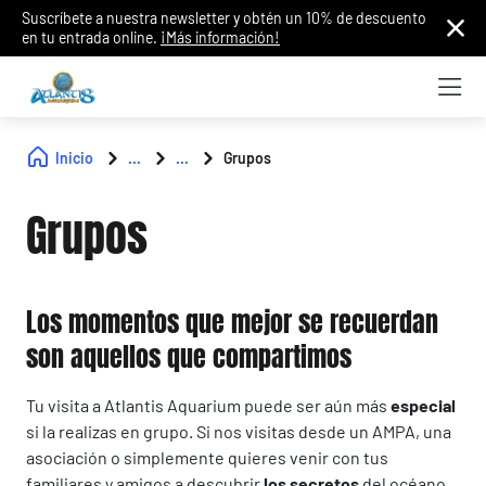
Suscríbete a nuestra newsletter y obtén un 10% de descuento
en tu entrada online.
¡Más información!
Inicio
...
...
Grupos
Grupos
Los momentos que mejor se recuerdan
son aquellos que compartimos
Tu visita a Atlantis Aquarium puede ser aún más
especial
si la realizas en grupo. Si nos visitas desde un AMPA, una
asociación o simplemente quieres venir con tus
familiares y amigos a descubrir
los secretos
del océano,