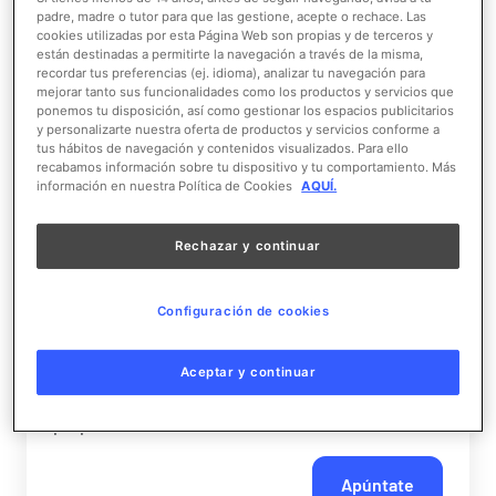
Aquarium
padre, madre o tutor para que las gestione, acepte o rechace. Las
19 de septiembre
cookies utilizadas por esta Página Web son propias y de terceros y
están destinadas a permitirte la navegación a través de la misma,
recordar tus preferencias (ej. idioma), analizar tu navegación para
mejorar tanto sus funcionalidades como los productos y servicios que
ponemos tu disposición, así como gestionar los espacios publicitarios
Hora de entrada para el profesor
: 09:45h
y personalizarte nuestra oferta de productos y servicios conforme a
Hora de entrada para los acompañantes del
tus hábitos de navegación y contenidos visualizados. Para ello
recabamos información sobre tu dispositivo y tu comportamiento. Más
profesor
: 12:00h
información en nuestra Política de Cookies
AQUÍ.
Plazo de inscripción límite:
14/09/2026 o hasta
llenar el cupo
Rechazar y continuar
Descripción de las jornadas
: Descubre nuestras
Configuración de cookies
visitas escolares con una visita guiada exclusiva y
una breve presentación para que conozcas la
experiencia educativa que viven los alumnos. Una
Aceptar y continuar
oportunidad ideal para resolver tus dudas y
prepararte antes de venir con tu clase.
Apúntate