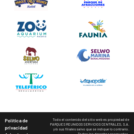
Todo el contenido del sitio web es propiedad de
Política de
PARQUES REUNIDOS SERVICIOS CENTRALES, S.A.
privacidad
y/o sus filiales salvo que se indique lo contrario.
Todos los derechos reservados.