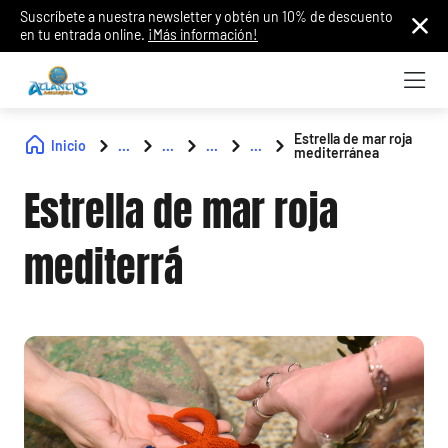
Suscríbete a nuestra newsletter y obtén un 10% de descuento
en tu entrada online.
¡Más información!
Estrella de mar roja
Inicio
...
...
...
...
mediterránea
Estrella de mar roja
mediterrá