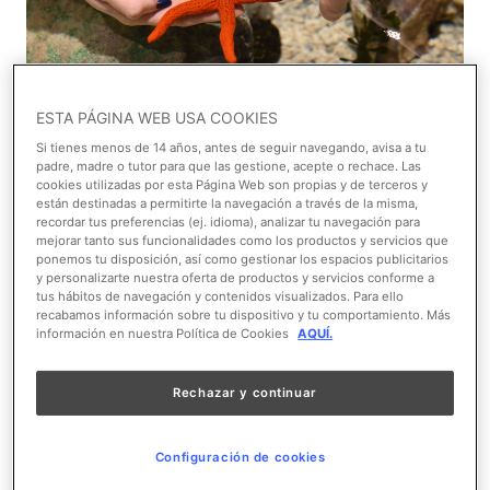
ESTA PÁGINA WEB USA COOKIES
1/1
Si tienes menos de 14 años, antes de seguir navegando, avisa a tu
padre, madre o tutor para que las gestione, acepte o rechace. Las
cookies utilizadas por esta Página Web son propias y de terceros y
Ver en el mapa
están destinadas a permitirte la navegación a través de la misma,
recordar tus preferencias (ej. idioma), analizar tu navegación para
mejorar tanto sus funcionalidades como los productos y servicios que
Área temática:
Mediterráneo
ponemos tu disposición, así como gestionar los espacios publicitarios
y personalizarte nuestra oferta de productos y servicios conforme a
tus hábitos de navegación y contenidos visualizados. Para ello
Nombre científico:
Actinia equina
recabamos información sobre tu dispositivo y tu comportamiento. Más
información en nuestra Política de Cookies
AQUÍ.
Clase:
Equinodermo
Rechazar y continuar
Order:
Invertebrados
Configuración de cookies
Continente:
N A