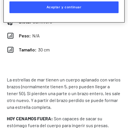
Hábitat:
Zona intermareal sobre sustratos duros
Aceptar y continuar
Dieta:
Carnívoro
Peso:
N/A
Tamaño:
30 cm
La estrellas de mar tienen un cuerpo aplanado con varios
brazos (normalmente tienen 5, pero pueden llegar a
tener 50). Si pierden una parte o un brazo entero, les sale
otro nuevo. Y a partir del brazo perdido se puede formar
una estrella completa.
HOY CENAMOS FUERA:
Son capaces de sacar su
estómago fuera del cuerpo para ingerir sus presas.