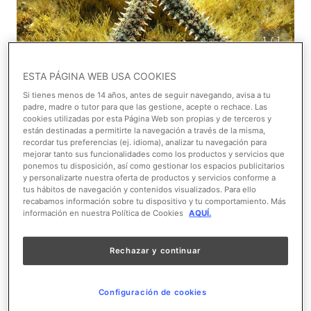
1/1
ESTA PÁGINA WEB USA COOKIES
Ver en el mapa
Si tienes menos de 14 años, antes de seguir navegando, avisa a tu
padre, madre o tutor para que las gestione, acepte o rechace. Las
cookies utilizadas por esta Página Web son propias y de terceros y
Área temática:
Mediterráneo
están destinadas a permitirte la navegación a través de la misma,
recordar tus preferencias (ej. idioma), analizar tu navegación para
Nombre científico:
Marthasterias glacialis
mejorar tanto sus funcionalidades como los productos y servicios que
ponemos tu disposición, así como gestionar los espacios publicitarios
y personalizarte nuestra oferta de productos y servicios conforme a
Clase:
Equinodermo
tus hábitos de navegación y contenidos visualizados. Para ello
recabamos información sobre tu dispositivo y tu comportamiento. Más
información en nuestra Política de Cookies
AQUÍ.
Order:
Invertebrados
Rechazar y continuar
Continente:
N A
Hábitat:
Fondos rocosos y arenosos
Configuración de cookies