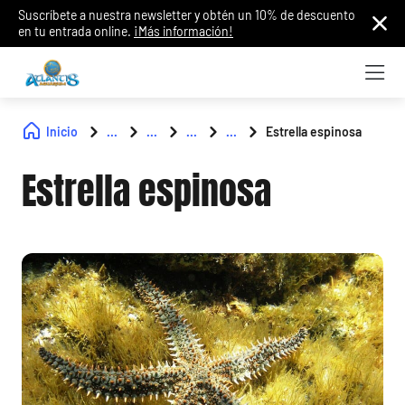
Suscríbete a nuestra newsletter y obtén un 10% de descuento
en tu entrada online.
¡Más información!
Inicio
...
...
...
...
Estrella espinosa
Estrella espinosa