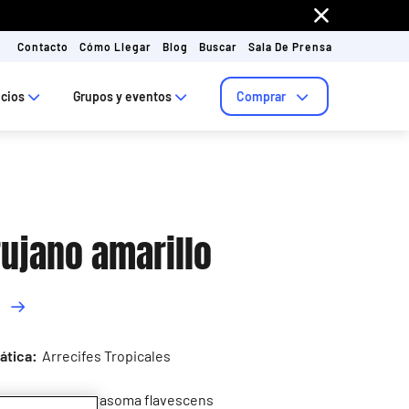
Contacto
Cómo Llegar
Blog
Buscar
Sala De Prensa
ecios
Grupos y eventos
Comprar
rujano amarillo
ática:
Arrecifes Tropicales
ientífico:
Zebrasoma flavescens