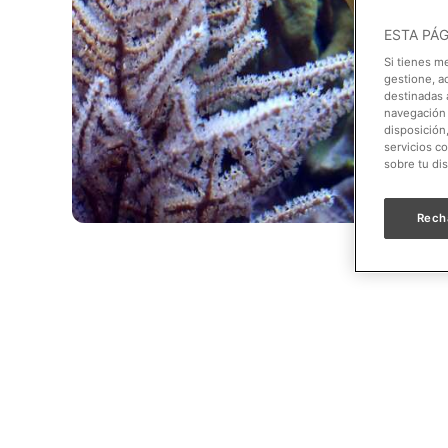
ESTA PÁ
Si tienes m
gestione, a
destinadas a
navegación 
disposición
servicios c
sobre tu di
Rech