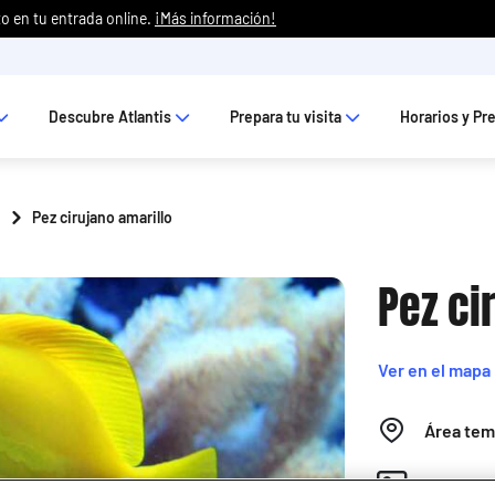
o en tu entrada online.
¡Más información!
Descubre Atlantis
Prepara tu visita
Horarios y Pr
Pez cirujano amarillo
Pez ci
Ver en el mapa
Área tem
Nombre c