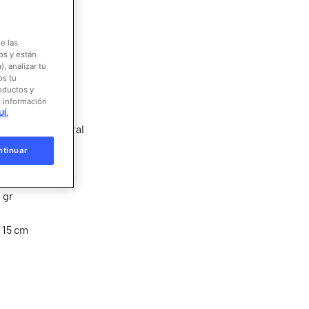
eces
e las
os y están
ertebrados
, analizar tu
os tu
roductos y
te:
N A
s información
Í.
Arrecifes de coral
ntinuar
rbívoro
 gr
15 cm