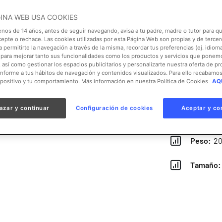
GINA WEB USA COOKIES
Clase:
P
enos de 14 años, antes de seguir navegando, avisa a tu padre, madre o tutor para qu
cepte o rechace. Las cookies utilizadas por esta Página Web son propias y de tercer
Order:
V
 permitirte la navegación a través de la misma, recordar tus preferencias (ej. idioma)
para mejorar tanto sus funcionalidades como los productos y servicios que ponem
, así como gestionar los espacios publicitarios y personalizarte nuestra oferta de p
Continen
onforme a tus hábitos de navegación y contenidos visualizados. Para ello recabamo
spositivo y tu comportamiento. Más información en nuestra Política de Cookies
AQU
Hábitat:
azar y continuar
Configuración de cookies
Aceptar y co
Dieta:
He
Peso:
20
Tamaño: